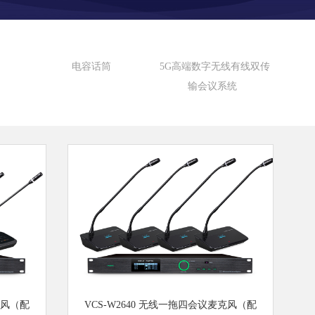
电容话筒
5G高端数字无线有线双传
输会议系统
克风（配
VCS-W2640 无线一拖四会议麦克风（配