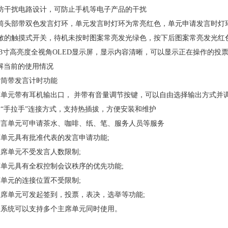
采用防干扰电路设计，可防止手机等电子产品的干扰
★话筒头部带双色发言灯环，单元发言时灯环为常亮红色，单元申请发言时灯
★灵敏的触摸式开关，待机未按时图案常亮发光绿色，按下后图案常亮发光红
带2.23寸高亮度全视角OLED显示屏，显示内容清晰，可以显示正在操作
解当前的使用情况
★话筒带发言计时功能
 话筒单元带有耳机输出口， 并带有音量调节按键，可以自由选择输出方式并
 采用“手拉手”连接方式，支持热插拔，方便安装和维护
 ★发言单元可申请茶水、咖啡、纸、笔、服务人员等服务
主席单元具有批准代表的发言申请功能;
★主席单元不受发言人数限制;
主席单元具有全权控制会议秩序的优先功能;
主席单元的连接位置不受限制;
 ★主席单元可发起签到，投票，表决，选举等功能;
 一个系统可以支持多个主席单元同时使用。