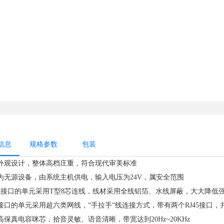
信息
规格参数
包装
专利外观设计，整体高档庄重，符合现代审美标准
单元为无源设备，由系统主机供电，输入电压为24V，属安全范围
8芯线接口的单元采用T型8芯连线，线材采用全线铝箔、水线屏蔽，大大降低
网线接口的单元采用超六类网线，“手拉手”线连接方式，带有两个RJ45接口
业高保真电容咪芯，拾音灵敏、语音清晰，带宽达到20Hz~20KHz