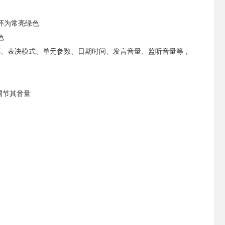
环为常亮绿色
色
的投票、表决模式、单元参数、日期时间、发言音量、监听音量等，
调节其音量