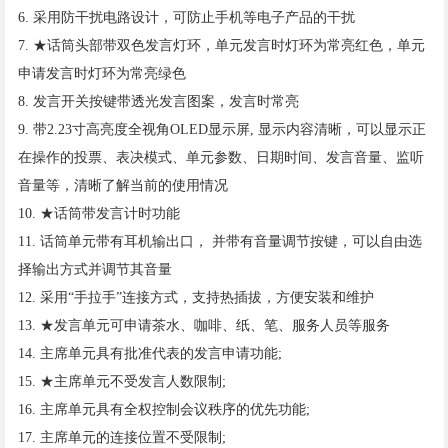
6. 采用防干扰电路设计，可防止手机等电子产品的干扰
7. ★话筒头部带双色发言灯环，单元发言时灯环为常亮红色，单元
申请发言时灯环为常亮绿色
8. 发言开关按键带透光发言图案，发言时常亮
9. 带2.23寸高亮度全视角OLED显示屏, 显示内容清晰，可以显示正
在操作的投票、表决模式、单元参数、日期时间、发言音量、监听
音量等，清晰了解当前的使用情况
10. ★话筒带发言计时功能
11. 话筒单元带有耳机输出口， 并带有音量调节按键，可以自由选
择输出方式并调节其音量
12. 采用“手拉手”连接方式，支持热插拔，方便安装和维护
13. ★发言单元可申请茶水、咖啡、纸、笔、服务人员等服务
14. 主席单元具有批准代表的发言申请功能;
15. ★主席单元不受发言人数限制;
16. 主席单元具有全权控制会议秩序的优先功能;
17. 主席单元的连接位置不受限制;