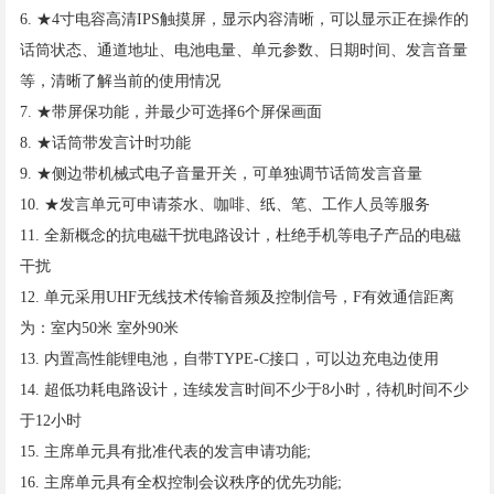
6. ★4寸电容高清IPS触摸屏，显示内容清晰，可以显示正在操作的
话筒状态、通道地址、电池电量、单元参数、日期时间、发言音量
等，清晰了解当前的使用情况
7. ★带屏保功能，并最少可选择6个屏保画面
8. ★话筒带发言计时功能
9. ★侧边带机械式电子音量开关，可单独调节话筒发言音量
10. ★发言单元可申请茶水、咖啡、纸、笔、工作人员等服务
11. 全新概念的抗电磁干扰电路设计，杜绝手机等电子产品的电磁
干扰
12. 单元采用UHF无线技术传输音频及控制信号，F有效通信距离
为：室内50米 室外90米
13. 内置高性能锂电池，自带TYPE-C接口，可以边充电边使用
14. 超低功耗电路设计，连续发言时间不少于8小时，待机时间不少
于12小时
15. 主席单元具有批准代表的发言申请功能;
16. 主席单元具有全权控制会议秩序的优先功能;