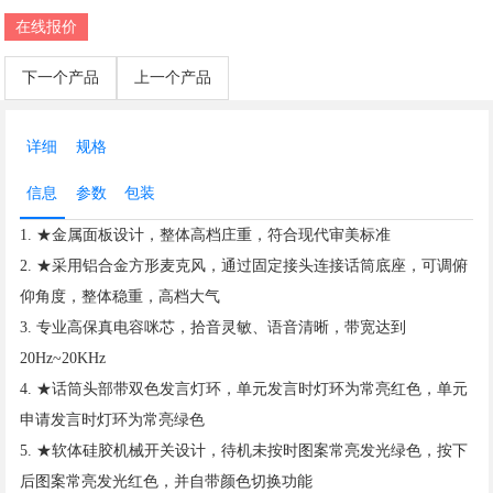
在线报价
下一个产品
上一个产品
详细
规格
信息
参数
包装
1. ★金属面板设计，整体高档庄重，符合现代审美标准
2. ★采用铝合金方形麦克风，通过固定接头连接话筒底座，可调俯
仰角度，整体稳重，高档大气
3. 专业高保真电容咪芯，拾音灵敏、语音清晰，带宽达到
20Hz~20KHz
4. ★话筒头部带双色发言灯环，单元发言时灯环为常亮红色，单元
申请发言时灯环为常亮绿色
5. ★软体硅胶机械开关设计，待机未按时图案常亮发光绿色，按下
后图案常亮发光红色，并自带颜色切换功能