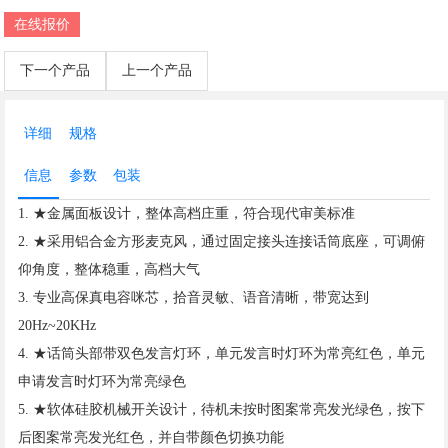
在线报价
下一个产品
上一个产品
详细
规格
信息
参数
包装
1. ★金属面板设计，整体高档庄重，符合现代审美标准
2. ★采用铝合金方形麦克风，通过固定接头连接话筒底座，可调俯
仰角度，整体稳重，高档大气
3. 专业高保真电容咪芯，拾音灵敏、语音清晰，带宽达到
20Hz~20KHz
4. ★话筒头部带双色发言灯环，单元发言时灯环为常亮红色，单元
申请发言时灯环为常亮绿色
5. ★软体硅胶机械开关设计，待机未按时图案常亮发光绿色，按下
后图案常亮发光红色，并自带颜色切换功能