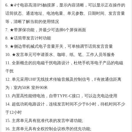
6. ★4寸电容高清IPS触摸屏，显示内容清晰，可以显示正在操作的
话筒状态、通道地址、电池电量、单元参数、日期时间、发言音量
等，清晰了解当前的使用情况
7. ★带屏保功能，并最少可选择6个屏保画面
8. ★话筒带发言计时功能
9. ★侧边带机械式电子音量开关，可单独调节话筒发言音量
10. ★发言单元可申请茶水、咖啡、纸、笔、工作人员等服务
11. 全新概念的抗电磁干扰电路设计，杜绝手机等电子产品的电磁
干扰
12. 单元采用UHF无线技术传输音频及控制信号，F有效通信距离
为：室内50米 室外90米
13. 内置高性能锂电池，自带TYPE-C接口，可以边充电边使用
14. 超低功耗电路设计，连续发言时间不少于8小时，待机时间不少
于12小时
15. 主席单元具有批准代表的发言申请功能;
16. 主席单元具有全权控制会议秩序的优先功能;