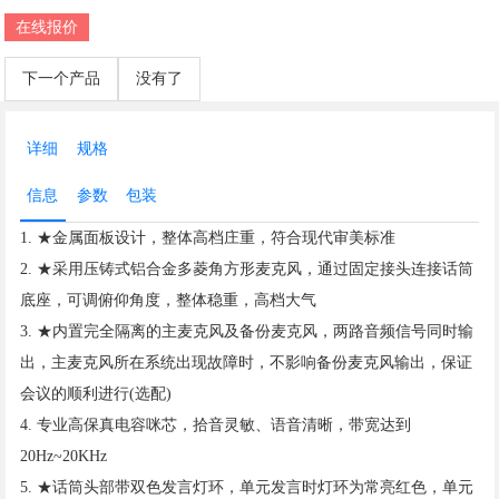
在线报价
下一个产品
没有了
详细
规格
信息
参数
包装
1. ★金属面板设计，整体高档庄重，符合现代审美标准
2. ★采用压铸式铝合金多菱角方形麦克风，通过固定接头连接话筒
底座，可调俯仰角度，整体稳重，高档大气
3. ★内置完全隔离的主麦克风及备份麦克风，两路音频信号同时输
出，主麦克风所在系统出现故障时，不影响备份麦克风输出，保证
会议的顺利进行(选配)
4. 专业高保真电容咪芯，拾音灵敏、语音清晰，带宽达到
20Hz~20KHz
5. ★话筒头部带双色发言灯环，单元发言时灯环为常亮红色，单元