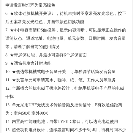
申请发言时灯环为常亮绿色
6. ★软体硅胶机械开关设计，待机未按时图案常亮发光绿色，按下
后图案常亮发光红色，并自带颜色切换功能
7. ★4寸电容高清IPS触摸屏，显示内容清晰，可以显示正在操作的
话筒状态、通道地址、电池电量、单元参数、日期时间、发言音量
等，清晰了解当前的使用情况
8. ★带屏保功能，并最少可选择6个屏保画面
9. ★话筒带发言计时功能
10. ★侧边带机械式电子音量开关，可单独调节话筒发言音量
11. ★发言单元可申请茶水、咖啡、纸、笔、工作人员等服务
12. 全新概念的抗电磁干扰电路设计，杜绝手机等电子产品的电磁
干扰
13. 单元采用UHF无线技术传输音频及控制信号，F有效通信距离
为：室内50米 室外90米
14. 内置高性能锂电池，自带TYPE-C接口，可以边充电边使用
15. 超低功耗电路设计，连续发言时间不少于8小时，待机时间不少