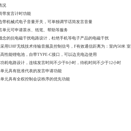
情况
话筒带发言计时功能
★侧边带机械式电子音量开关，可单独调节话筒发言音量
★发言单元可申请茶水、纸笔、帮助等服务
全新概念的抗电磁干扰电路设计，杜绝手机等电子产品的电磁干扰
单元采用UHF无线技术传输音频及控制信号，F有效通信距离为：室内50米 室
内置高性能锂电池，自带TYPE-C接口，可以边充电边使用
 超低功耗电路设计，连续发言时间不少于8小时，待机时间不少于12小时
 主席单元具有批准代表的发言申请功能
 主席单元具有全权控制会议秩序的优先功能