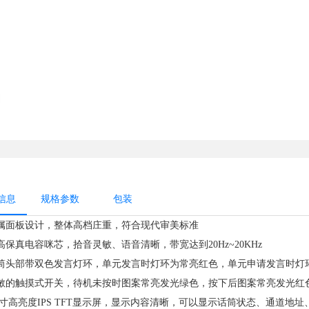
信息
规格参数
包装
★金属面板设计，整体高档庄重，符合现代审美标准
业高保真电容咪芯，拾音灵敏、语音清晰，带宽达到20Hz~20KHz
★话筒头部带双色发言灯环，单元发言时灯环为常亮红色，单元申请发言时灯
★灵敏的触摸式开关，待机未按时图案常亮发光绿色，按下后图案常亮发光红
★2.4寸高亮度IPS TFT显示屏，显示内容清晰，可以显示话筒状态、通