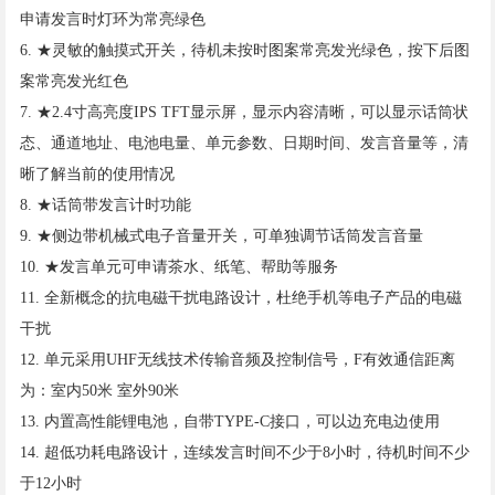
申请发言时灯环为常亮绿色
6. ★灵敏的触摸式开关，待机未按时图案常亮发光绿色，按下后图
案常亮发光红色
7. ★2.4寸高亮度IPS TFT显示屏，显示内容清晰，可以显示话筒状
态、通道地址、电池电量、单元参数、日期时间、发言音量等，清
晰了解当前的使用情况
8. ★话筒带发言计时功能
9. ★侧边带机械式电子音量开关，可单独调节话筒发言音量
10. ★发言单元可申请茶水、纸笔、帮助等服务
11. 全新概念的抗电磁干扰电路设计，杜绝手机等电子产品的电磁
干扰
12. 单元采用UHF无线技术传输音频及控制信号，F有效通信距离
为：室内50米 室外90米
13. 内置高性能锂电池，自带TYPE-C接口，可以边充电边使用
14. 超低功耗电路设计，连续发言时间不少于8小时，待机时间不少
于12小时