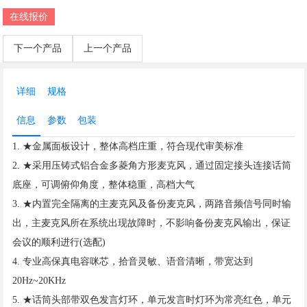
在线报价
下一个产品
上一个产品
详细
规格
信息
参数
包装
1. ★金属面板设计，整体高档庄重，符合现代审美标准
2. ★采用压铸式铝合金多菱角方形麦克风，通过固定接头连接话筒
底座，可调俯仰角度，整体稳重，高档大气
3. ★内置完全隔离的主麦克风及备份麦克风，两路音频信号同时输
出，主麦克风所在系统出现故障时，不影响备份麦克风输出，保证
会议的顺利进行(选配)
4. 专业高保真电容咪芯，拾音灵敏、语音清晰，带宽达到
20Hz~20KHz
5. ★话筒头部带双色发言灯环，单元发言时灯环为常亮红色，单元